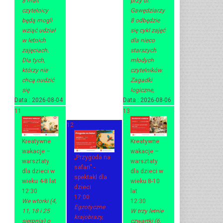
8 mali
przy ul.
czytelnicy
Gawędziarzy
będą mogli
8 odbędzie
wziąć udział
się cykl zajęć
w letnich
dla nieco
zajęciach.
starszych
Dla tych,
młodych
którzy nie
czytelników.
chcą nudzić
Zagadki
się
logiczne,
Data :
2026-08-04
Data :
2026-08-06
11
13
12
Kreatywne
Kreatywne
wakacje –
wakacje –
„Przygoda na
warsztaty
warsztaty
safari" -
dla dzieci w
dla dzieci w
spektakl dla
wieku 4-8 lat
wieku 8-10
dzieci
12:30
lat
17:00
We wtorki (4,
12:30
Egzotyczne
11, 18 i 25
W trzy letnie
krajobrazy,
sierpnia) o
czwartki (6,