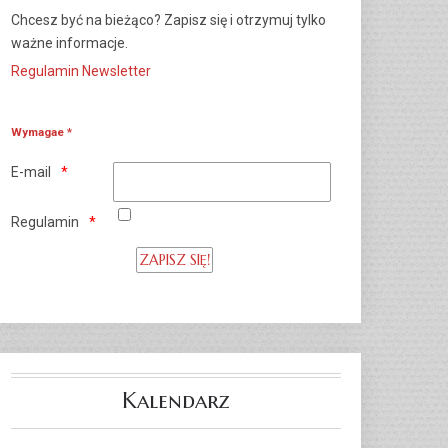
Chcesz być na bieżąco? Zapisz się i otrzymuj tylko
ważne informacje.
Regulamin Newsletter
Wymagae *
E-mail
Regulamin
Previous
Previous
Next
Next
Year
Month
Year
Month
Kalendarz