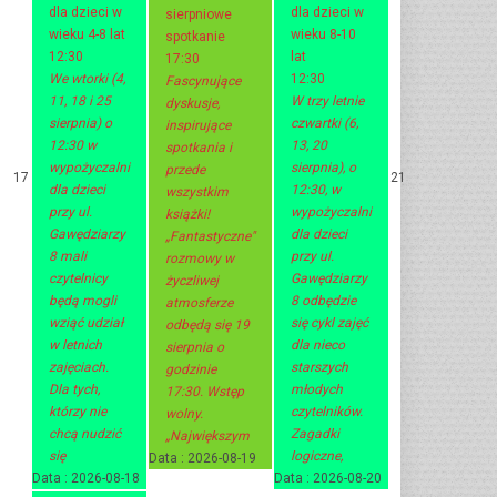
dla dzieci w
dla dzieci w
sierpniowe
wieku 4-8 lat
wieku 8-10
spotkanie
12:30
lat
17:30
We wtorki (4,
12:30
Fascynujące
11, 18 i 25
W trzy letnie
dyskusje,
sierpnia) o
czwartki (6,
inspirujące
12:30 w
13, 20
spotkania i
wypożyczalni
sierpnia), o
przede
17
21
dla dzieci
12:30, w
wszystkim
przy ul.
wypożyczalni
książki!
Gawędziarzy
dla dzieci
„Fantastyczne"
8 mali
przy ul.
rozmowy w
czytelnicy
Gawędziarzy
życzliwej
będą mogli
8 odbędzie
atmosferze
wziąć udział
się cykl zajęć
odbędą się 19
w letnich
dla nieco
sierpnia o
zajęciach.
starszych
godzinie
Dla tych,
młodych
17:30. Wstęp
którzy nie
czytelników.
wolny.
chcą nudzić
Zagadki
„Największym
się
logiczne,
Data :
2026-08-19
Data :
2026-08-18
Data :
2026-08-20