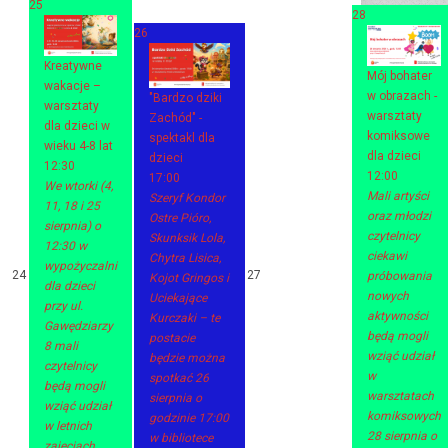
25
28
26
Kreatywne
Mój bohater
wakacje –
w obrazach -
"Bardzo dziki
warsztaty
warsztaty
Zachód" -
dla dzieci w
komiksowe
spektakl dla
wieku 4-8 lat
dla dzieci
dzieci
12:30
12:00
17:00
We wtorki (4,
Mali artyści
Szeryf Kondor
11, 18 i 25
oraz młodzi
Ostre Pióro,
sierpnia) o
czytelnicy
Skunksik Lola,
12:30 w
ciekawi
Chytra Lisica,
wypożyczalni
24
27
próbowania
Kojot Gringos i
dla dzieci
nowych
Uciekające
przy ul.
aktywności
Kurczaki – te
Gawędziarzy
będą mogli
postacie
8 mali
wziąć udział
będzie można
czytelnicy
w
spotkać 26
będą mogli
warsztatach
sierpnia o
wziąć udział
komiksowych
godzinie 17:00
w letnich
28 sierpnia o
w bibliotece
zajęciach.