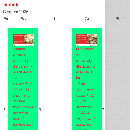
Sierpień 2026
Pn
Wt
Śr
Cz
Pt
4
6
Kreatywne
Kreatywne
wakacje –
wakacje –
warsztaty
warsztaty
dla dzieci w
dla dzieci w
wieku 4-8 lat
wieku 8-10
12:30
lat
We wtorki (4,
12:30
11, 18 i 25
W trzy letnie
sierpnia) o
czwartki (6,
12:30 w
13, 20
wypożyczalni
sierpnia), o
3
5
7
dla dzieci
12:30, w
przy ul.
wypożyczalni
Gawędziarzy
dla dzieci