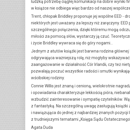
ludzką potrzebę ciągłej komunikacji na dobre wyniki
w książce nie odbiega więc bardzo od naszej współcz
Trent, chłopak Briddley proponuje jej wspólne EED - d
niektórych jest uważany za lepszy niż zaręczyny. E
szczególnego połączenia, dzięki któremu mogą odcz
miłości za pomocą słów, wystarczy ją czuć. Teoretycz
i życie Briddley wywraca się do góry nogami…
Jednym z atutów książki jest barwna rodzina głównej b
odgrywająca ważniejszą rolę, niż mogłyby wskazywać p
zaangażowanie w działalność Cór Irlandii, czy też ni
pozwalają poczuć wszystkie radości i smutki wynikają
wścibskiej rodziny.
Connie Willis jest znaną i cenioną, wielokrotnie nagra
i opowiadania charakteryzuje lekkością pióra, niebana
wzbudzić zainteresowanie i sympatię czytelników. Wąt
z fantastyką. Na szczególną uwagę zasługują książki
i nawiązująca do jednej z najbardziej znanych pozycji li
z trudniejszymi tematami „Księga Sądu Ostatecznego
Agata Duda