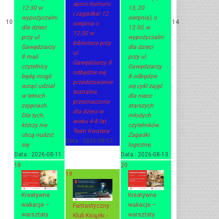
sporo humoru
12:30 w
13, 20
i zagadka! 12
wypożyczalni
sierpnia), o
10
14
sierpnia o
dla dzieci
12:30, w
12:30 w
przy ul.
wypożyczalni
bibliotece przy
Gawędziarzy
dla dzieci
ul.
8 mali
przy ul.
Gawędziarzy 8
czytelnicy
Gawędziarzy
odbędzie się
będą mogli
8 odbędzie
przedstawienie
wziąć udział
się cykl zajęć
teatralne,
w letnich
dla nieco
przeznaczone
zajęciach.
starszych
dla dzieci w
Dla tych,
młodych
wieku 4-8 lat.
którzy nie
czytelników.
Teatr Kwatera
chcą nudzić
Zagadki
Data :
2026-08-12
się
logiczne,
Data :
2026-08-11
Data :
2026-08-13
18
20
19
Kreatywne
Kreatywne
wakacje –
wakacje –
Fantastyczny
warsztaty
warsztaty
Klub Książki -