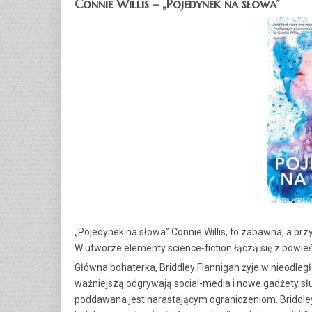
Connie Willis – „Pojedynek na słowa”
„Pojedynek na słowa” Connie Willis, to zabawna, a prz
W utworze elementy science-fiction łączą się z pow
Główna bohaterka, Briddley Flannigan żyje w nieodległej
ważniejszą odgrywają social-media i nowe gadżety słu
poddawana jest narastającym ograniczeniom. Briddley 