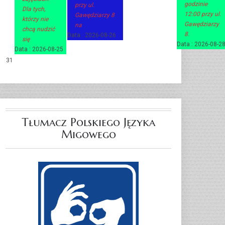
godzinie
przy ul.
Dla tych,
12:00 przy ul.
Gawędziarzy 8
którzy nie
Gawędziarzy
na
chcą nudzić
8.
Data :
2026-08-26
się
Data :
2026-08-2
Data :
2026-08-25
31
Tłumacz Polskiego Języka
Migowego