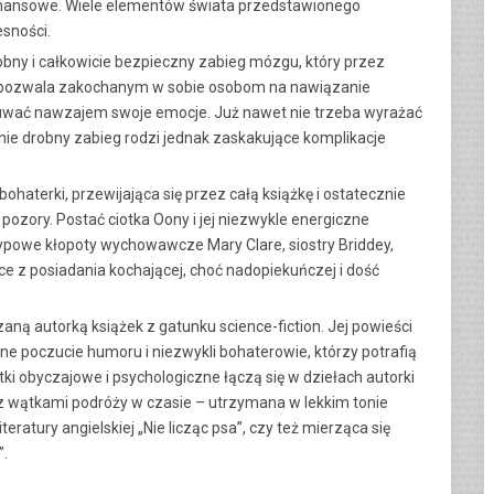
 finansowe. Wiele elementów świata przedstawionego
esności.
robny i całkowicie bezpieczny zabieg mózgu, który przez
ED pozwala zakochanym w sobie osobom na nawiązanie
uwać nawzajem swoje emocje. Już nawet nie trzeba wyrażać
nie drobny zabieg rodzi jednak zaskakujące komplikacje
ohaterki, przewijająca się przez całą książkę i ostatecznie
ozory. Postać ciotka Oony i jej niezwykle energiczne
etypowe kłopoty wychowawcze Mary Clare, siostry Briddey,
ce z posiadania kochającej, choć nadopiekuńczej i dość
dzaną autorką książek z gatunku science-fiction. Jej powieści
lne poczucie humoru i niezwykli bohaterowie, którzy potrafią
ki obyczajowe i psychologiczne łączą się w dziełach autorki
 z wątkami podróży w czasie – utrzymana w lekkim tonie
teratury angielskiej „Nie licząc psa”, czy też mierząca się
”.